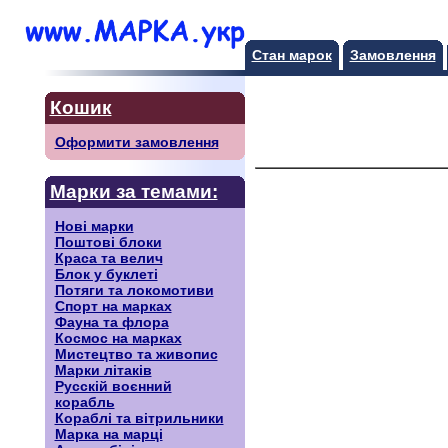
Стан марок
Замовлення
Кошик
Оформити замовлення
Марки за темами:
Нові марки
Поштові блоки
Краса та велич
Блок у буклеті
Потяги та локомотиви
Спорт на марках
Фауна та флора
Космос на марках
Мистецтво та живопис
Марки літаків
Русскiй воєнний
корабль
Кораблі та вітрильники
Марка на марці