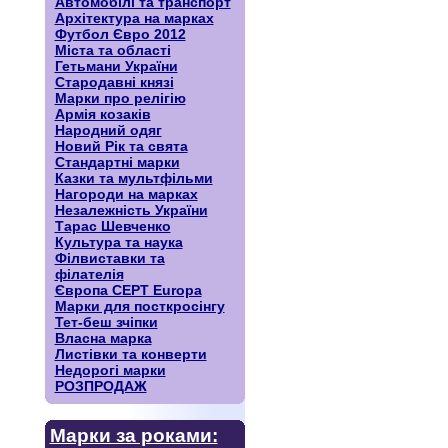
Автомобілі та транспорт
Архітектура на марках
Футбол Євро 2012
Міста та області
Гетьмани України
Стародавні князі
Марки про релігію
Армія козаків
Народний одяг
Новий Рік та свята
Стандартні марки
Казки та мультфільми
Нагороди на марках
Незалежність України
Тарас Шевченко
Культура та наука
Філвиставки та
філателія
Європа CEPT Europa
Марки для посткросінгу
Тет-беш зчіпки
Власна марка
Листівки та конверти
Недорогі марки
РОЗПРОДАЖ
Марки за роками: