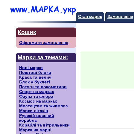
Стан марок
Замовлення
Кошик
Оформити замовлення
Марки за темами:
Нові марки
Поштові блоки
Краса та велич
Блок у буклеті
Потяги та локомотиви
Спорт на марках
Фауна та флора
Космос на марках
Мистецтво та живопис
Марки літаків
Русскiй воєнний
корабль
Кораблі та вітрильники
Марка на марці