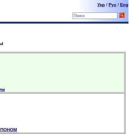
Укр
/
Pyc
/
Eng
ны
бли
КУПОНОМ