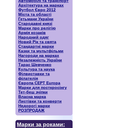
Автомобілі та транспорт
Архітектура на марках
Футбол Євро 2012
Міста та області
Гетьмани України
Стародавні князі
Марки про релігію
Армія козаків
Народний одяг
Новий Рік та свята
Стандартні марки
Казки та мультфільми
Нагороди на марках
Незалежність України
Тарас Шевченко
Культура та наука
Філвиставки та
філателія
Європа CEPT Europa
Марки для посткросінгу
Тет-беш зчіпки
Власна марка
Листівки та конверти
Недорогі марки
РОЗПРОДАЖ
Марки за роками: