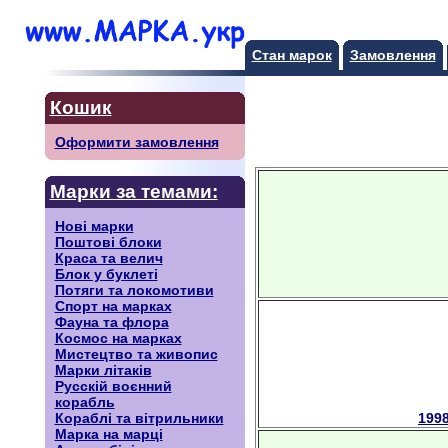
Стан марок
Замовлення
Кошик
Оформити замовлення
Марки за темами:
Нові марки
Поштові блоки
Краса та велич
Блок у буклеті
Потяги та локомотиви
Спорт на марках
Фауна та флора
Космос на марках
Мистецтво та живопис
Марки літаків
Русскiй воєнний
корабль
199
Кораблі та вітрильники
Марка на марці