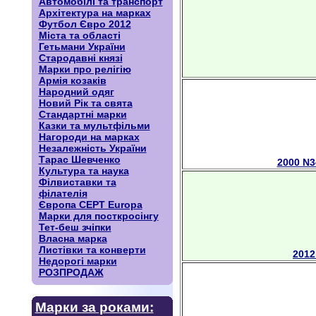
Автомобілі та транспорт
Архітектура на марках
Футбол Євро 2012
Міста та області
Гетьмани України
Стародавні князі
Марки про релігію
Армія козаків
Народний одяг
Новий Рік та свята
Стандартні марки
Казки та мультфільми
Нагороди на марках
Незалежність України
Тарас Шевченко
2000 N
Культура та наука
Філвиставки та
філателія
Європа CEPT Europa
Марки для посткросінгу
Тет-беш зчіпки
Власна марка
Листівки та конверти
2012
Недорогі марки
РОЗПРОДАЖ
Марки за роками: