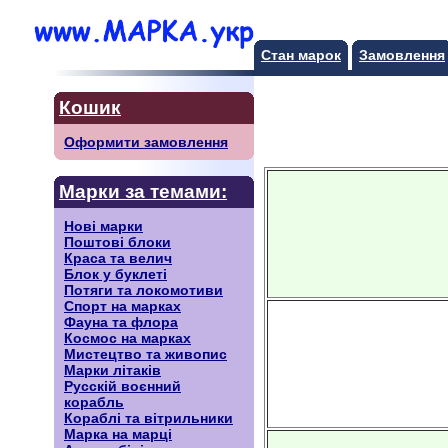
Стан марок
Замовлення
Кошик
Оформити замовлення
Марки за темами:
Нові марки
Поштові блоки
Краса та велич
Блок у буклеті
Потяги та локомотиви
Спорт на марках
Фауна та флора
Космос на марках
Мистецтво та живопис
Марки літаків
Русскiй воєнний
корабль
Кораблі та вітрильники
Марка на марці