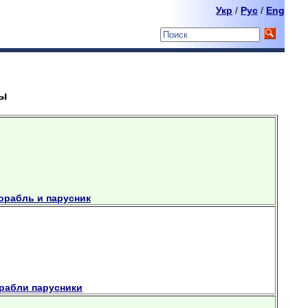
Укр
/
Pyc
/
Eng
ны
орабль и парусник
орабли парусники