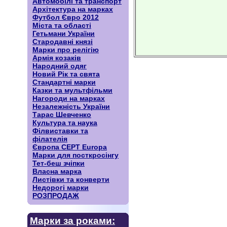
Автомобілі та транспорт
Архітектура на марках
Футбол Євро 2012
Міста та області
Гетьмани України
Стародавні князі
Марки про релігію
Армія козаків
Народний одяг
Новий Рік та свята
Стандартні марки
Казки та мультфільми
Нагороди на марках
Незалежність України
Тарас Шевченко
Культура та наука
Філвиставки та
філателія
Європа CEPT Europa
Марки для посткросінгу
Тет-беш зчіпки
Власна марка
Листівки та конверти
Недорогі марки
РОЗПРОДАЖ
Марки за роками: