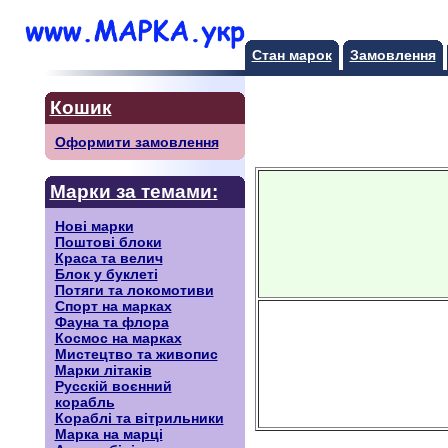
Стан марок
Замовлення
Кошик
Оформити замовлення
Марки за темами:
Нові марки
Поштові блоки
Краса та велич
Блок у буклеті
Потяги та локомотиви
Спорт на марках
Фауна та флора
Космос на марках
Мистецтво та живопис
Марки літаків
Русскiй воєнний
корабль
Кораблі та вітрильники
Марка на марці