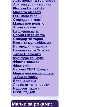
Автомобілі та транспорт
Архітектура на марках
Футбол Євро 2012
Міста та області
Гетьмани України
Стародавні князі
Марки про релігію
Армія козаків
Народний одяг
Новий Рік та свята
Стандартні марки
Казки та мультфільми
Нагороди на марках
Незалежність України
Тарас Шевченко
Культура та наука
Філвиставки та
філателія
Європа CEPT Europa
Марки для посткросінгу
Тет-беш зчіпки
Власна марка
Листівки та конверти
Недорогі марки
РОЗПРОДАЖ
Марки за роками: