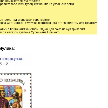
їнської історії XVI століття.
оти татарських і турецьких набігів на українські землі.
 контроль над степовими територіями.
рова Хортиця) він збудував фортецю, яка стала оплотом для козаків у
отьбі з Кримським ханством. Однак цей союз не був тривалим.
булі за наказом султана Сулеймана Пишного.
Мулика: