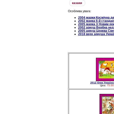
казаки
Особлива увага:
2004 марки Космічна д
2002 марка 6-й стандар
2005 марка З Новим ро
2002 аркуш Вербна нед
2005 аркуш Церква Свят
2018 верх аркуша Украї
2012 блок Українс
Ціна:
75.00