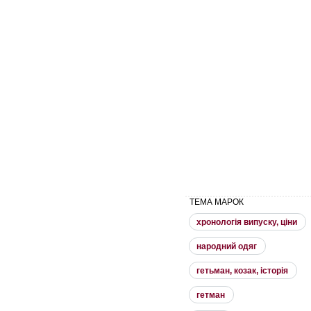
ТЕМА МАРОК
хронологiя випуску, цiни
народний одяг
гетьман, козак, iсторiя
гетман