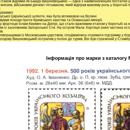
також відомий як Байда Вишневецький) — одна з найвизначніших постатей укра
князем, військовим діячем і гетьманом, який відіграв важливу роль у боротьбі пр
.
урками).
ської (української) шляхти, яка була впливовою на Волині.
ував походи проти Кримського ханства та Османської імперії.
ьку фортецю Іслам-Кермен на Дніпрі, що стало важливим етапом у боротьбі за
із засновників Запорозької Січі. На острові Мала Хортиця (нині частина ост
ів.
півпрацював із Московським царством, сподіваючись отримати підтримку у бор
 Молдову Вишневецький потрапив у полон до турків. Він був страчений у Стам
Інформація про марки з каталогу 