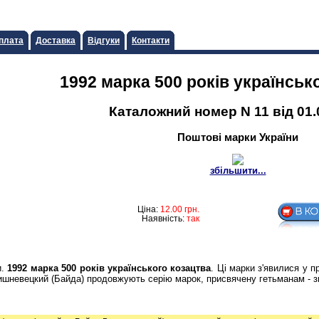
плата
Доставка
Відгуки
Контакти
1992 марка 500 рокiв українськ
Каталожний номер N 11 від 01.
Поштові марки України
збільшити...
Ціна:
12.00
грн.
Наявність:
так
и.
1992 марка 500 рокiв українського козацтва
. Ці марки з'явилися у 
Вишневецкий (Байда) продовжують серію марок, присвячену гетьманам - 