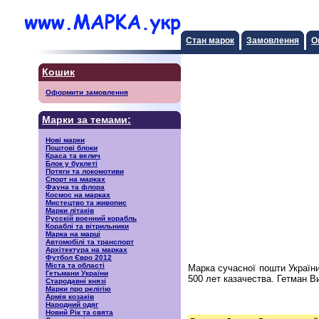
Стан марок
Замовлення
О
Кошик
Оформити замовлення
Марки за темами:
Нові марки
Поштові блоки
Краса та велич
Блок у буклеті
Потяги та локомотиви
Спорт на марках
Фауна та флора
Космос на марках
Мистецтво та живопис
Марки літаків
Русскiй воєнний корабль
Кораблі та вітрильники
Марка на марці
Автомобілі та транспорт
Архітектура на марках
Футбол Євро 2012
Міста та області
Марка сучасної пошти Україн
Гетьмани України
500 лет казачества. Гетман 
Стародавні князі
Марки про релігію
Армія козаків
Народний одяг
Новий Рік та свята