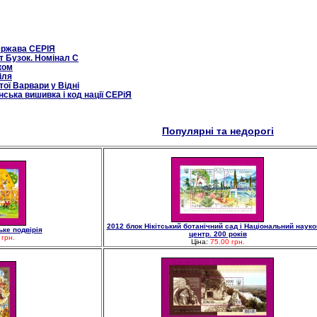
ержава СЕРІЯ
т Бузок. Номінал С
ком
іля
ої Варвари у Відні
нська вишивка і код нації СЕРіЯ
Популярні та недорогі
2012 блок Нікітський ботанічний сад і Національний наук
ьке подвірія
центр. 200 років
 грн.
Ціна:
75.00 грн.