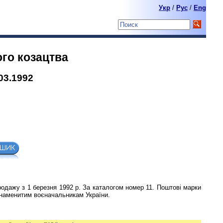
Укр
/
Pyc
/
Eng
ого козацтва
03.1992
продажу з 1 березня 1992 р. За каталогом номер 11. Поштові марки
знаменитим воєначальникам України.