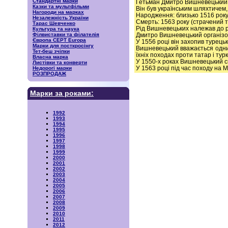
Стандартні марки
Гетьман Дмитро Вишневецький (
Казки та мультфільми
Він був українським шляхтичем, 
Нагороди на марках
Народження: близько 1516 року
Незалежність України
Смерть: 1563 року (страчений т
Тарас Шевченко
Рід Вишневецьких належав до ру
Культура та наука
Дмитро Вишневецький організов
Філвиставки та філателія
Європа CEPT Europa
У 1556 році він захопив турец
Марки для посткросінгу
Вишневецький вважається одним 
Тет-беш зчіпки
їхніх походах проти татар і турк
Власна марка
У 1550-х роках Вишневецький с
Листівки та конверти
У 1563 році під час походу на
Недорогі марки
РОЗПРОДАЖ
Марки за роками:
1992
1993
1994
1995
1996
1997
1998
1999
2000
2001
2002
2003
2004
2005
2006
2007
2008
2009
2010
2011
2012