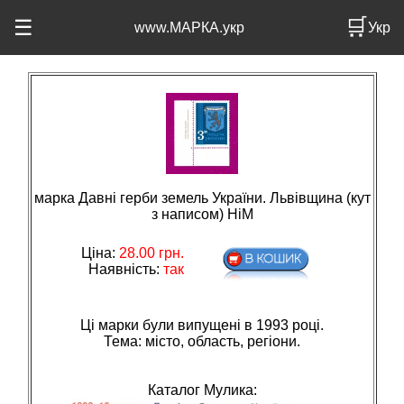
🛒
☰
www.МАРКА.укр
Укр
марка Давні герби земель України. Львівщина (кут
з написом) НіМ
Ціна:
28.00
грн.
Наявність:
так
Ці марки були випущені в 1993 році.
Тема: мiсто, область, регiони.
Каталог Мулика: