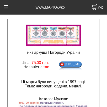
🛒
☰
www.МАРКА.укр
Укр
низ аркуша Нагороди України
Ціна:
75.00
грн.
Наявність:
так
Ці марки були випущені в 1997 році.
Тема: нагороди, ордени, медалi.
Каталог Мулика: