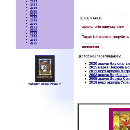
2013
2014
2015
2016
2017
2018
ТЕМА МАРОК
2019
2020
хронологiя випуску, цiни
2021
2022
2023
Тарас Шевченко, творчiсть
2024
2025
2026
шевченко
Ці сторінки переглядають:
2020 аркуш Національн
2015 марка Покрова Бог
2015 верх аркуша митр
2002 аркуш Вербна нед
2005 аркуш Церква Свят
2018 верх аркуша Украї
Каталог марок України