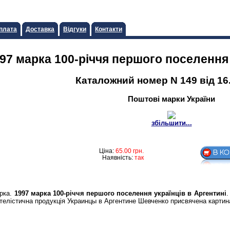
плата
Доставка
Відгуки
Контакти
97 марка 100-рiччя першого поселення 
Каталожний номер N 149 від 16
Поштові марки України
збільшити...
Ціна:
65.00
грн.
Наявність:
так
арка.
1997 марка 100-рiччя першого поселення українцiв в Аргентинi
.
телістична продукція Украинцы в Аргентине Шевченко присвячена картинам