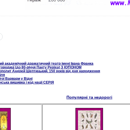
ий академічний драматичний театр імені Івана Франка
ородиці (до 80-річчя Пакту Реріха) З КУПОНОМ
ополит Андрей Шептицький. 150 років від дня народження
іля
ої Варвари у Відні
нська вишивка і код нації СЕРіЯ
Популярні та недорогі