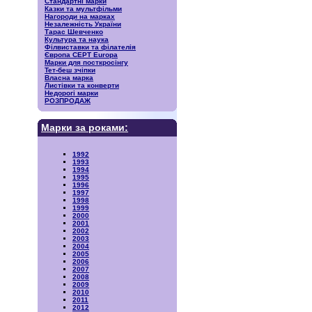
Стандартні марки
Казки та мультфільми
Нагороди на марках
Незалежність України
Тарас Шевченко
Культура та наука
Філвиставки та філателія
Європа CEPT Europa
Марки для посткросінгу
Тет-беш зчіпки
Власна марка
Листівки та конверти
Недорогі марки
РОЗПРОДАЖ
Марки за роками:
1992
1993
1994
1995
1996
1997
1998
1999
2000
2001
2002
2003
2004
2005
2006
2007
2008
2009
2010
2011
2012