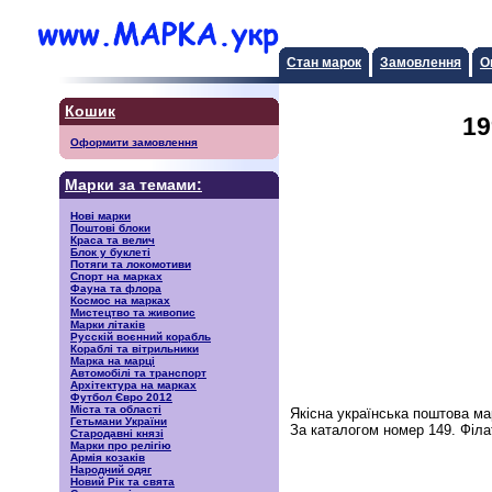
Стан марок
Замовлення
О
Кошик
19
Оформити замовлення
Марки за темами:
Нові марки
Поштові блоки
Краса та велич
Блок у буклеті
Потяги та локомотиви
Спорт на марках
Фауна та флора
Космос на марках
Мистецтво та живопис
Марки літаків
Русскiй воєнний корабль
Кораблі та вітрильники
Марка на марці
Автомобілі та транспорт
Архітектура на марках
Футбол Євро 2012
Міста та області
Якісна українська поштова м
Гетьмани України
За каталогом номер 149. Філа
Стародавні князі
Марки про релігію
Армія козаків
Народний одяг
Новий Рік та свята