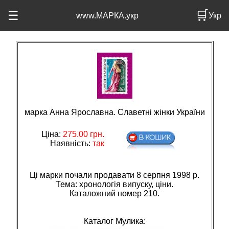
🛒
☰
www.МАРКА.укр
Укр
марка Анна Ярославна. Славетні жінки України
Ціна:
275.00
грн.
Наявність:
так
Ці марки почали продавати 8 серпня 1998 р.
Тема: хронологiя випуску, цiни.
Каталожний номер 210.
Каталог Мулика: