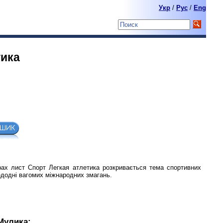
Укр
/
Pyc
/
Eng
тика
рах лист Спорт Легкая атлетика розкривається тема спортивних
едодні вагомих міжнародних змагань.
Мулика: