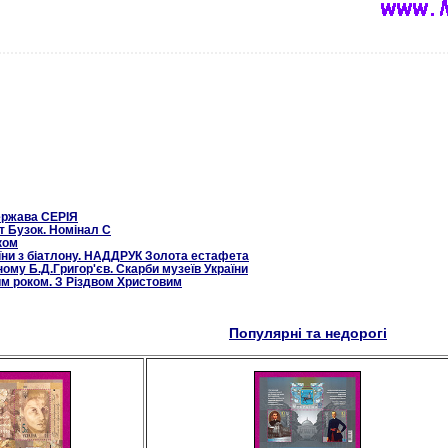
ержава СЕРІЯ
т Бузок. Номінал С
ком
їни з біатлону. НАДДРУК Золота естафета
ому Б.Д.Григор'єв. Скарби музеїв України
им роком. З Різдвом Христовим
Популярні та недорогі