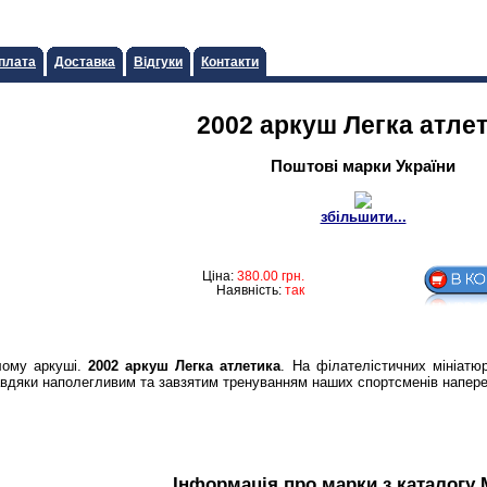
плата
Доставка
Відгуки
Контакти
2002 аркуш Легка атле
Поштові марки України
збільшити...
Ціна:
380.00
грн.
Наявність:
так
лому аркуші.
2002 аркуш Легка атлетика
. На філателістичних мініатю
 завдяки наполегливим та завзятим тренуванням наших спортсменів напер
Інформація про марки з каталогу 