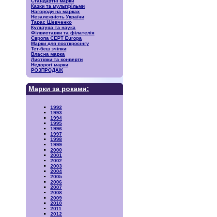
Стандартні марки
Казки та мультфільми
Нагороди на марках
Незалежність України
Тарас Шевченко
Культура та наука
Філвиставки та філателія
Європа CEPT Europa
Марки для посткросінгу
Тет-беш зчіпки
Власна марка
Листівки та конверти
Недорогі марки
РОЗПРОДАЖ
Марки за роками:
1992
1993
1994
1995
1996
1997
1998
1999
2000
2001
2002
2003
2004
2005
2006
2007
2008
2009
2010
2011
2012