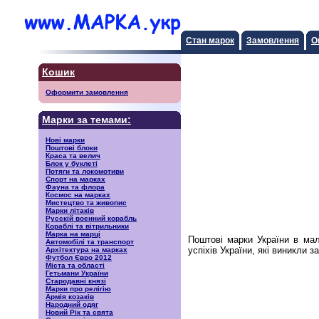
Стан марок
Замовлення
О
Кошик
Оформити замовлення
Марки за темами:
Нові марки
Поштові блоки
Краса та велич
Блок у буклеті
Потяги та локомотиви
Спорт на марках
Фауна та флора
Космос на марках
Мистецтво та живопис
Марки літаків
Русскiй воєнний корабль
Кораблі та вітрильники
Марка на марці
Поштові марки України в ма
Автомобілі та транспорт
успіхів України, які виникли
Архітектура на марках
Футбол Євро 2012
Міста та області
Гетьмани України
Стародавні князі
Марки про релігію
Армія козаків
Народний одяг
Новий Рік та свята