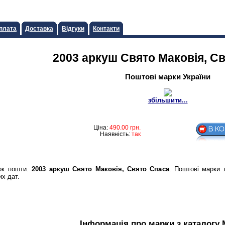
плата
Доставка
Відгуки
Контакти
2003 аркуш Свято Маковiя, С
Поштові марки України
збільшити...
Ціна:
490.00
грн.
Наявність:
так
ок пошти.
2003 аркуш Свято Маковiя, Свято Спаса
. Поштові марки 
их дат.
Інформація про марки з каталогу 