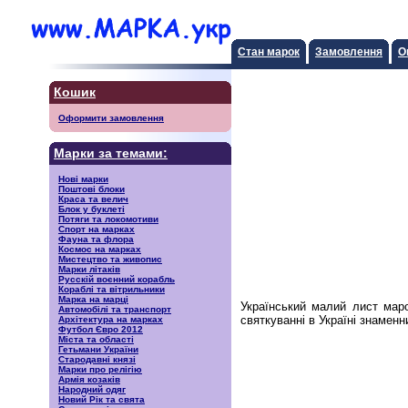
Стан марок
Замовлення
О
Кошик
Оформити замовлення
Марки за темами:
Нові марки
Поштові блоки
Краса та велич
Блок у буклеті
Потяги та локомотиви
Спорт на марках
Фауна та флора
Космос на марках
Мистецтво та живопис
Марки літаків
Русскiй воєнний корабль
Кораблі та вітрильники
Марка на марці
Український малий лист мар
Автомобілі та транспорт
святкуванні в Україні знаменн
Архітектура на марках
Футбол Євро 2012
Міста та області
Гетьмани України
Стародавні князі
Марки про релігію
Армія козаків
Народний одяг
Новий Рік та свята