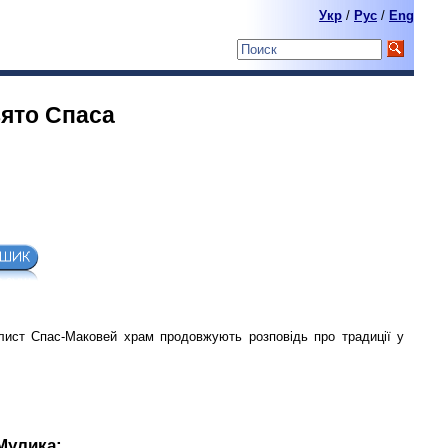
Укр
/
Pyc
/
Eng
вято Спаса
лист Спас-Маковей храм продовжують розповідь про традиції у
Мулика: