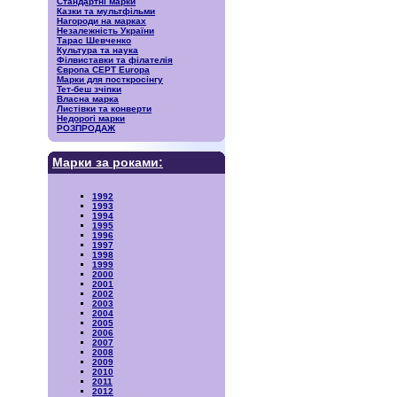
Стандартні марки
Казки та мультфільми
Нагороди на марках
Незалежність України
Тарас Шевченко
Культура та наука
Філвиставки та філателія
Європа CEPT Europa
Марки для посткросінгу
Тет-беш зчіпки
Власна марка
Листівки та конверти
Недорогі марки
РОЗПРОДАЖ
Марки за роками:
1992
1993
1994
1995
1996
1997
1998
1999
2000
2001
2002
2003
2004
2005
2006
2007
2008
2009
2010
2011
2012