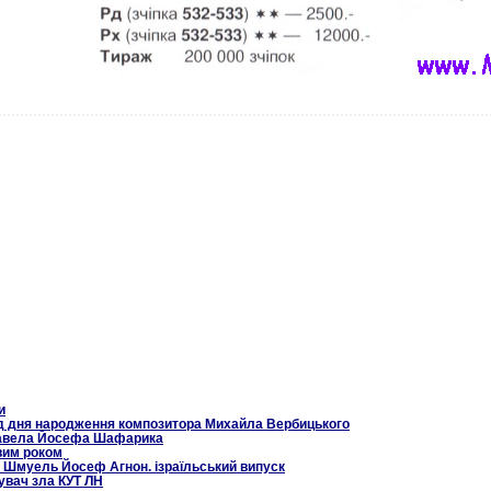
и
від дня народження композитора Михайла Вербицького
 Павела Йосефа Шафарика
вим роком
 Шмуель Йосеф Агнон. ізраїльський випуск
увач зла КУТ ЛН