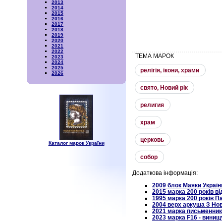
2013
2014
2015
2016
2017
2018
2019
2020
2021
2022
ТЕМА МАРОК
2023
2024
2025
релiгiя, iкони, храми
2026
свято, Новий рiк
религия
храм
церковь
Каталог марок України
собор
Додаткова інформація:
2009 блок Маяки Україн
2015 марка 200 років 
1995 марка 200 років
2004 верх аркуша З Но
2021 марка письменник
2023 марка F16 - винищ