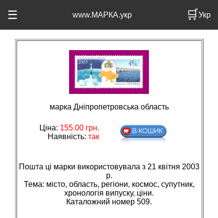
🛒
☰
www.МАРКА.укр
Укр
марка Дніпропетровська область
Ціна:
155.00
грн.
Наявність:
так
Пошта ці марки використовувала з 21 квітня 2003
р.
Тема: мiсто, область, регiони, космос, супутник,
хронологiя випуску, цiни.
Каталожний номер 509.