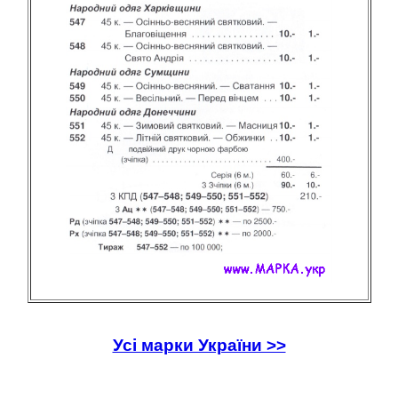
Усі марки України >>