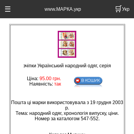
🛒
☰
www.МАРКА.укр
Укр
зчіпки Український народний одяг, серія
Ціна:
95.00
грн.
Наявність:
так
Пошта ці марки використовувала з 19 грудня 2003
р.
Тема: народний одяг, хронологiя випуску, цiни.
Номер за каталогом 547-552.