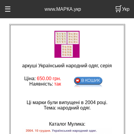
🛒
☰
www.МАРКА.укр
Укр
аркуші Український народний одяг, серія
Ціна:
650.00
грн.
Наявність:
так
Ці марки були випущені в 2004 році.
Тема: народний одяг.
Каталог Мулика: