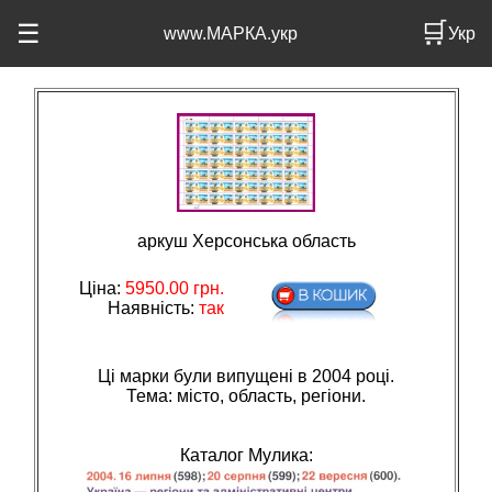
🛒
☰
www.МАРКА.укр
Укр
аркуш Херсонська область
Ціна:
5950.00
грн.
Наявність:
так
Ці марки були випущені в 2004 році.
Тема: мiсто, область, регiони.
Каталог Мулика: