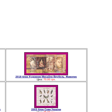
2018 блок Художник Михайло Врубель. Живопис
Ціна:
70.00 грн.
х
2003 блок Сови України