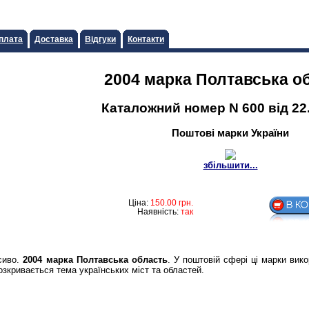
плата
Доставка
Відгуки
Контакти
2004 марка Полтавська о
Каталожний номер N 600 від 22
Поштові марки України
збільшити...
Ціна:
150.00
грн.
Наявність:
так
сиво.
2004 марка Полтавська область
. У поштовій сфері ці марки вик
зкривається тема українських міст та областей.