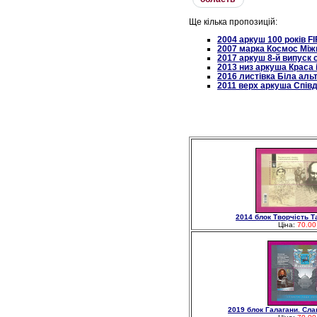
Ще кілька пропозицій:
2004 аркуш 100 років FІ
2007 марка Космос Між
2017 аркуш 8-й випуск
2013 низ аркуша Краса 
2016 листівка Біла аль
2011 верх аркуша Спів
2014 блок Творчість 
Ціна:
70.00
2019 блок Галагани. Сла