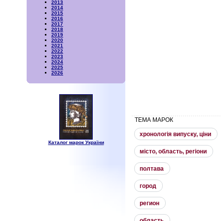
2013
2014
2015
2016
2017
2018
2019
2020
2021
2022
2023
2024
2025
2026
ТЕМА МАРОК
хронологiя випуску, цiни
Каталог марок України
мiсто, область, регiони
полтава
город
регион
область