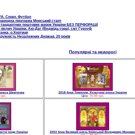
FA. Спорт. Футбол
народна програма Морський старт
 стандартних поштових марок України БЕЗ ПЕРФОРАЦіЇ
і велич України. Аю-Даг (Ведмідь-гора), смт Гурзуф
танка, о.Хортиця
дружність Незалежних Держав. 20 років
Популярні та недорогі
Тараса Шевченка
2018 блок Трипілля. Культурні епохи України
 грн.
Ціна:
70.00 грн.
ветні роди України
2003 блок Великий князь Київський Володимир Монома