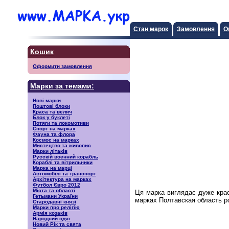
Стан марок
Замовлення
О
Кошик
Оформити замовлення
Марки за темами:
Нові марки
Поштові блоки
Краса та велич
Блок у буклеті
Потяги та локомотиви
Спорт на марках
Фауна та флора
Космос на марках
Мистецтво та живопис
Марки літаків
Русскiй воєнний корабль
Кораблі та вітрильники
Марка на марці
Автомобілі та транспорт
Архітектура на марках
Футбол Євро 2012
Міста та області
Ця марка виглядає дуже кра
Гетьмани України
марках Полтавская область ро
Стародавні князі
Марки про релігію
Армія козаків
Народний одяг
Новий Рік та свята