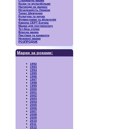
Стандартні марки
Казки та мультфільми
Нагороди на марках
Незалежність України
Тарас Шевченко
Культура та наука
Філвиставки та філателія
Європа CEPT Europa
Марки для посткросінгу
Тет-беш зчіпки
Власна марка
Листівки та конверти
Недорогі марки
РОЗПРОДАЖ
Марки за роками:
1992
1993
1994
1995
1996
1997
1998
1999
2000
2001
2002
2003
2004
2005
2006
2007
2008
2009
2010
2011
2012