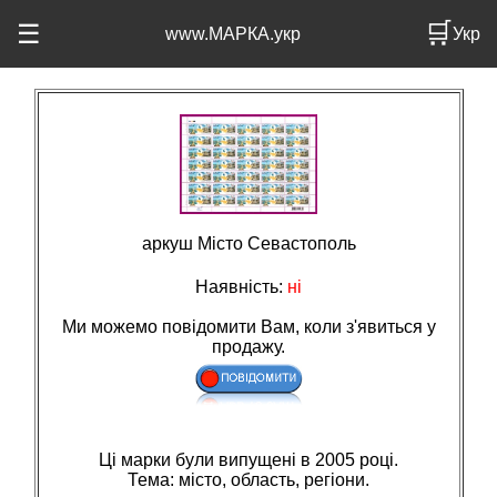
🛒
☰
www.МАРКА.укр
Укр
аркуш Місто Севастополь
Наявність:
ні
Ми можемо повідомити Вам, коли з'явиться у
продажу.
Ці марки були випущені в 2005 році.
Тема: мiсто, область, регiони.