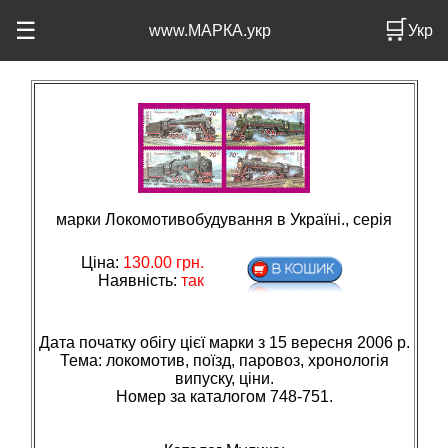
🛒
☰
www.МАРКА.укр
Укр
марки Локомотивобудування в Україні., серія
Ціна:
130.00
грн.
Наявність:
так
Дата початку обігу цієї марки з 15 вересня 2006 р.
Тема: локомотив, поїзд, паровоз, хронологiя
випуску, цiни.
Номер за каталогом 748-751.