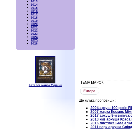
2013
2014
2015
2016
2017
2018
2019
2020
2021
2022
2023
2024
2025
2026
ТЕМА МАРОК
Каталог марок України
Europa
Ще кілька пропозицій:
2004 аркуш 100 років FІ
2007 марка Космос Між
2017 аркуш 8-й випуск
2013 низ аркуша Краса 
2016 листівка Біла аль
2011 верх аркуша Спів