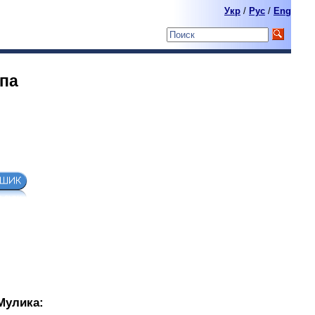
Укр
/
Pyc
/
Eng
опа
Мулика: