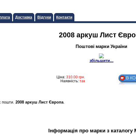
плата
Доставка
Відгуки
Контакти
2008 аркуш Лист Євр
Поштові марки України
збільшити...
Ціна:
310.00
грн.
Наявність:
так
к пошти.
2008 аркуш Лист Європа
.
Інформація про марки з каталогу 