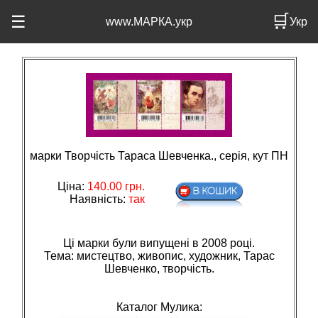
🛒
☰
www.МАРКА.укр
Укр
марки Творчість Тараса Шевченка., серія, кут ПН
Ціна:
140.00
грн.
Наявність:
так
Ці марки були випущені в 2008 році.
Тема: мистецтво, живопис, художник, Тарас
Шевченко, творчiсть.
Каталог Мулика: