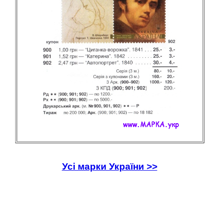
Усі марки України >>