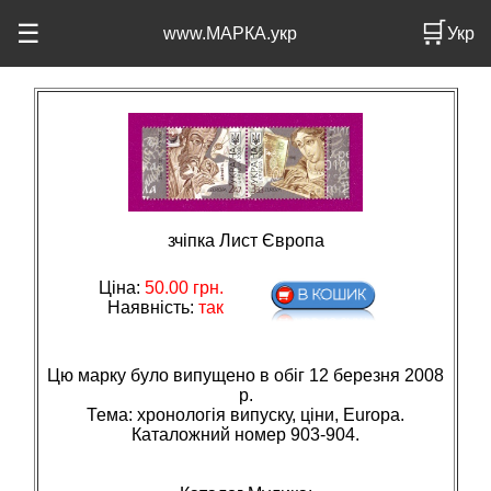
🛒
☰
www.МАРКА.укр
Укр
зчіпка Лист Європа
Ціна:
50.00
грн.
Наявність:
так
Цю марку було випущено в обіг 12 березня 2008
р.
Тема: хронологiя випуску, цiни, Europa.
Каталожний номер 903-904.