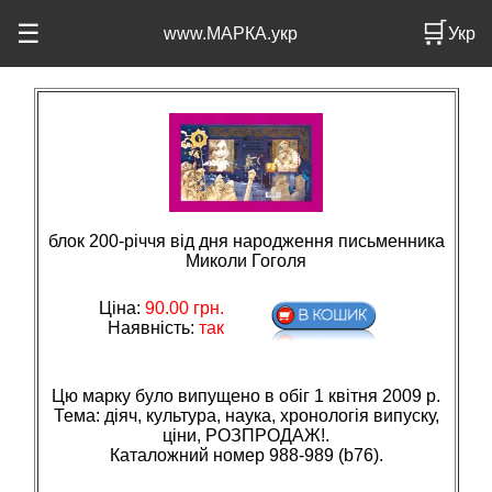
🛒
☰
www.МАРКА.укр
Укр
блок 200-річчя від дня народження письменника
Миколи Гоголя
Ціна:
90.00
грн.
Наявність:
так
Цю марку було випущено в обіг 1 квітня 2009 р.
Тема: дiяч, культура, наука, хронологiя випуску,
цiни, РОЗПРОДАЖ!.
Каталожний номер 988-989 (b76).