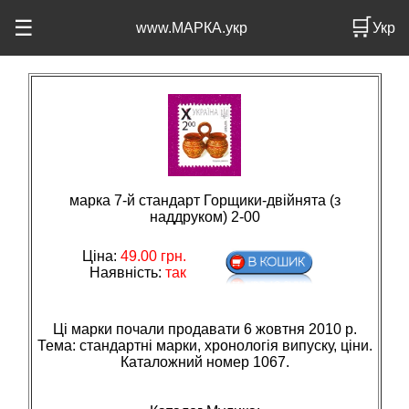
🛒
☰
www.МАРКА.укр
Укр
марка 7-й стандарт Горщики-двійнята (з
наддруком) 2-00
Ціна:
49.00
грн.
Наявність:
так
Ці марки почали продавати 6 жовтня 2010 р.
Тема: стандартнi марки, хронологiя випуску, цiни.
Каталожний номер 1067.