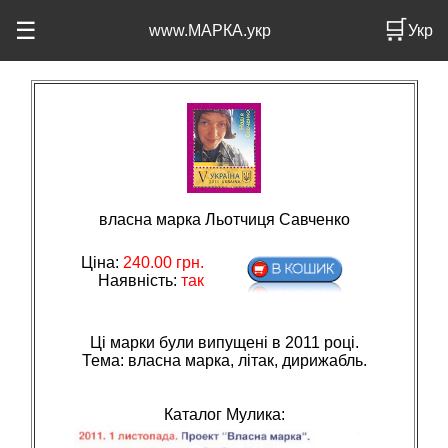
🛒
☰
www.МАРКА.укр
Укр
власна марка Льотчиця Савченко
Ціна:
240.00
грн.
Наявність:
так
Ці марки були випущені в 2011 році.
Тема: власна марка, лiтак, дирижабль.
Каталог Мулика: