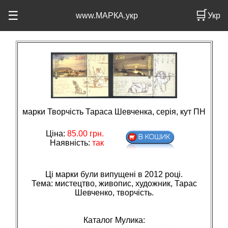
🛒
☰
www.МАРКА.укр
Укр
марки Творчість Тараса Шевченка, серія, кут ПН
Ціна:
85.00
грн.
Наявність:
так
Ці марки були випущені в 2012 році.
Тема: мистецтво, живопис, художник, Тарас
Шевченко, творчiсть.
Каталог Мулика: