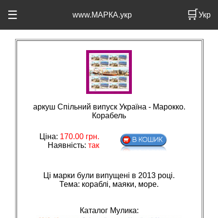
🛒
☰
www.МАРКА.укр
Укр
аркуш Спільний випуск Україна - Марокко.
Корабель
Ціна:
170.00
грн.
Наявність:
так
Ці марки були випущені в 2013 році.
Тема: кораблi, маяки, море.
Каталог Мулика: