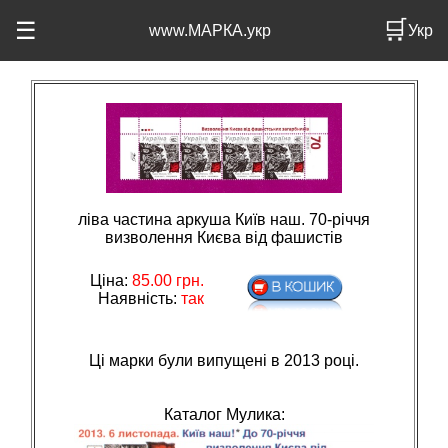
🛒
☰
www.МАРКА.укр
Укр
ліва частина аркуша Київ наш. 70-річчя
визволення Києва від фашистів
Ціна:
85.00
грн.
Наявність:
так
Ці марки були випущені в 2013 році.
Каталог Мулика: