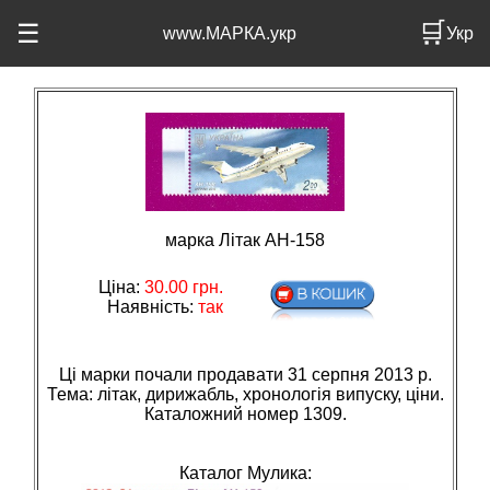
🛒
☰
www.МАРКА.укр
Укр
марка Літак АН-158
Ціна:
30.00
грн.
Наявність:
так
Ці марки почали продавати 31 серпня 2013 р.
Тема: лiтак, дирижабль, хронологiя випуску, цiни.
Каталожний номер 1309.
Каталог Мулика: