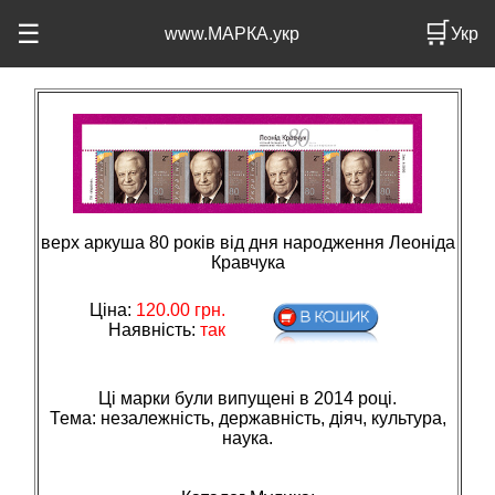
🛒
☰
www.МАРКА.укр
Укр
верх аркуша 80 років від дня народження Леоніда
Кравчука
Ціна:
120.00
грн.
Наявність:
так
Ці марки були випущені в 2014 році.
Тема: незалежнiсть, державнiсть, дiяч, культура,
наука.