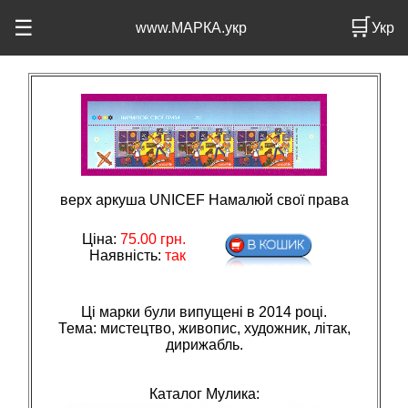
🛒
☰
www.МАРКА.укр
Укр
верх аркуша UNІCEF Намалюй свої права
Ціна:
75.00
грн.
Наявність:
так
Ці марки були випущені в 2014 році.
Тема: мистецтво, живопис, художник, лiтак,
дирижабль.
Каталог Мулика: