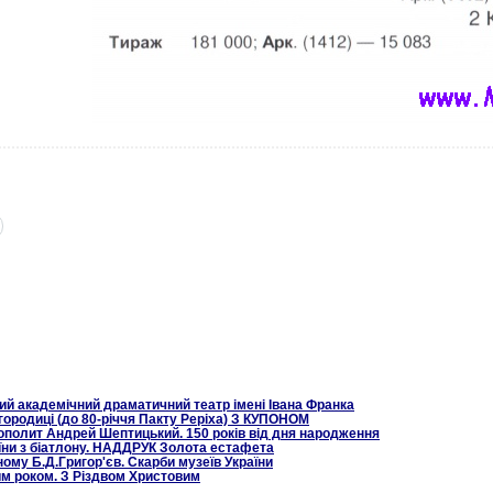
ий академічний драматичний театр імені Івана Франка
ородиці (до 80-річчя Пакту Реріха) З КУПОНОМ
ополит Андрей Шептицький. 150 років від дня народження
їни з біатлону. НАДДРУК Золота естафета
ому Б.Д.Григор'єв. Скарби музеїв України
им роком. З Різдвом Христовим