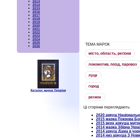
2013
2014
2015
2016
2017
2018
2019
2020
2021
2022
2023
2024
2025
ТЕМА МАРОК
2026
мiсто, область, регiони
локомотив, поїзд, паровоз
луцк
город
Каталог марок України
регион
Ці сторінки переглядають:
2020 аркуш Національн
2015 марка Покрова Бог
2015 верх аркуша митр
2014 марка Збірна Укра
2014 аркуш Дама в чорн
2014 низ аркуша З Нов