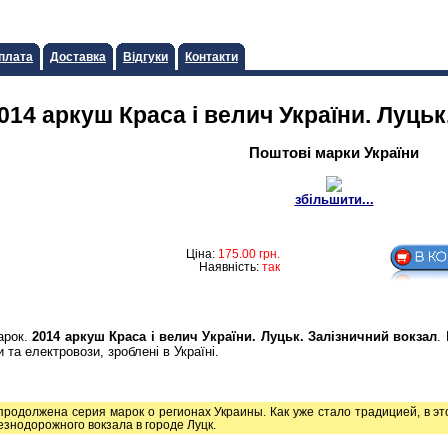
плата
Доставка
Відгуки
Контакти
014 аркуш Краса i велич України. Луцьк
Поштові марки України
збільшити...
Ціна:
175.00
грн.
Наявність:
так
арок.
2014 аркуш Краса i велич України. Луцьк. Залiзничний вокзал
.
 та електровози, зроблені в Україні.
продолжена серия марок о регионах Украины. Как уже стало традицией, в э
знодорожного вокзала в городе Луцк.