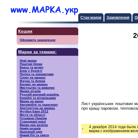
Стан марок
Замовлення
О
Кошик
2
Оформити замовлення
Марки за темами:
Нові марки
Поштові блоки
Краса та велич
Блок у буклеті
Потяги та локомотиви
Спорт на марках
Фауна та флора
Космос на марках
Мистецтво та живопис
Марки літаків
Русскiй воєнний корабль
Кораблі та вітрильники
Марка на марці
Лист українських поштових м
Автомобілі та транспорт
про кращі паровози, тепловози
Архітектура на марках
Футбол Євро 2012
Міста та області
Гетьмани України
Стародавні князі
Марки про релігію
4 декабря 2014 года была 
Армія козаків
марка с изображением желе
Народний одяг
Новий Рік та свята