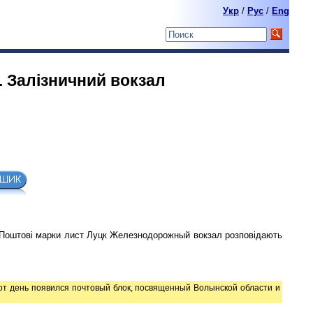
Укр
/
Pyc
/
Eng
. Залiзничний вокзал
 Поштові марки лист Луцк Железнодорожный вокзал розповідають
тот день появился почтовый блок, посвященный Волынской области и