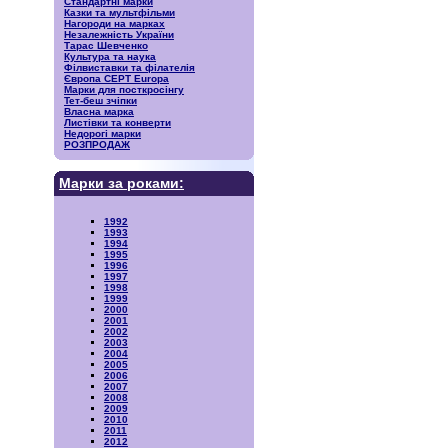
Стандартні марки
Казки та мультфільми
Нагороди на марках
Незалежність України
Тарас Шевченко
Культура та наука
Філвиставки та філателія
Європа CEPT Europa
Марки для посткросінгу
Тет-беш зчіпки
Власна марка
Листівки та конверти
Недорогі марки
РОЗПРОДАЖ
Марки за роками:
1992
1993
1994
1995
1996
1997
1998
1999
2000
2001
2002
2003
2004
2005
2006
2007
2008
2009
2010
2011
2012