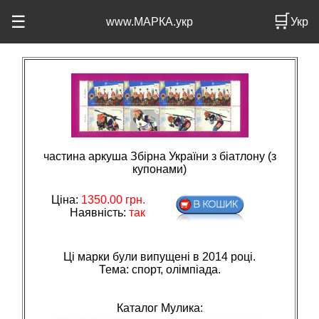
🛒
☰
www.МАРКА.укр
Укр
частина аркуша Збірна України з біатлону (з
купонами)
Ціна:
1350.00
грн.
Наявність:
так
Ці марки були випущені в 2014 році.
Тема: спорт, олiмпiада.
Каталог Мулика: