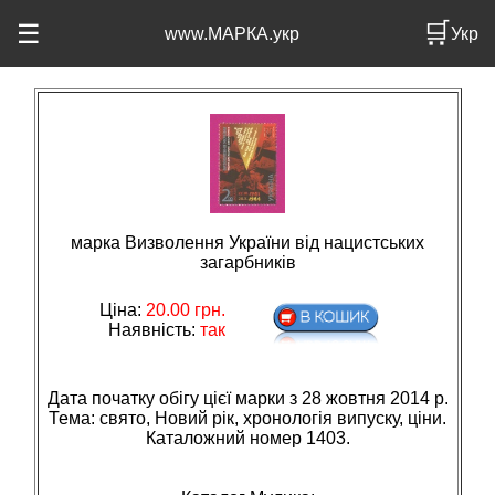
🛒
☰
www.МАРКА.укр
Укр
марка Визволення України від нацистських
загарбників
Ціна:
20.00
грн.
Наявність:
так
Дата початку обігу цієї марки з 28 жовтня 2014 р.
Тема: свято, Новий рiк, хронологiя випуску, цiни.
Каталожний номер 1403.