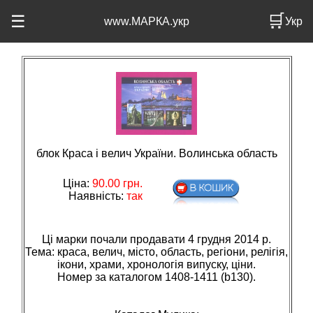
🛒
☰
www.МАРКА.укр
Укр
блок Краса і велич України. Волинська область
Ціна:
90.00
грн.
Наявність:
так
Ці марки почали продавати 4 грудня 2014 р.
Тема: краса, велич, мiсто, область, регiони, релiгiя,
iкони, храми, хронологiя випуску, цiни.
Номер за каталогом 1408-1411 (b130).