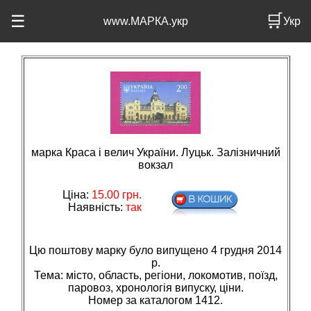
🛒
☰
www.МАРКА.укр
Укр
марка Краса і велич України. Луцьк. Залізничний
вокзал
Ціна:
15.00
грн.
Наявність:
так
Цю поштову марку було випущено 4 грудня 2014
р.
Тема: мiсто, область, регiони, локомотив, поїзд,
паровоз, хронологiя випуску, цiни.
Номер за каталогом 1412.