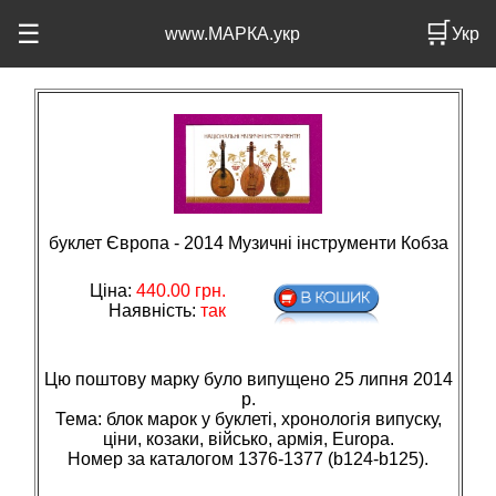
🛒
☰
www.МАРКА.укр
Укр
буклет Європа - 2014 Музичні інструменти Кобза
Ціна:
440.00
грн.
Наявність:
так
Цю поштову марку було випущено 25 липня 2014
р.
Тема: блок марок у буклетi, хронологiя випуску,
цiни, козаки, вiйсько, армiя, Europa.
Номер за каталогом 1376-1377 (b124-b125).