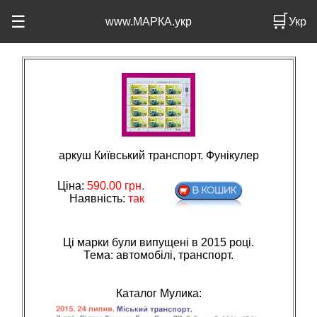
🛒
☰
www.МАРКА.укр
Укр
аркуш Київський транспорт. Фунікулер
Ціна:
590.00
грн.
Наявність:
так
Ці марки були випущені в 2015 році.
Тема: автомобiлi, транспорт.
Каталог Мулика: