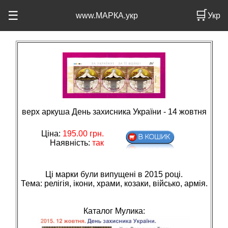
🛒
☰
www.МАРКА.укр
Укр
верх аркуша День захисника України - 14 жовтня
Ціна:
195.00
грн.
Наявність:
так
Ці марки були випущені в 2015 році.
Тема: релiгiя, iкони, храми, козаки, вiйсько, армiя.
Каталог Мулика: