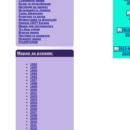
Стандартні марки
2
Казки та мультфільми
Нагороди на марках
Незалежність України
Тарас Шевченко
Культура та наука
Філвиставки та філателія
Європа CEPT Europa
Марки для посткросінгу
Тет-беш зчіпки
Власна марка
20
Листівки та конверти
Недорогі марки
РОЗПРОДАЖ
Марки за роками:
2015
1992
1993
1994
1995
1996
1997
1998
1999
2000
2001
2002
2003
2004
2005
2006
2007
2008
2009
2010
2011
2012