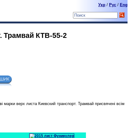
Укр
/
Pyc
/
Eng
. Трамвай КТВ-55-2
ві марки верх листа Киевский транспорт. Трамвай присвячені всім