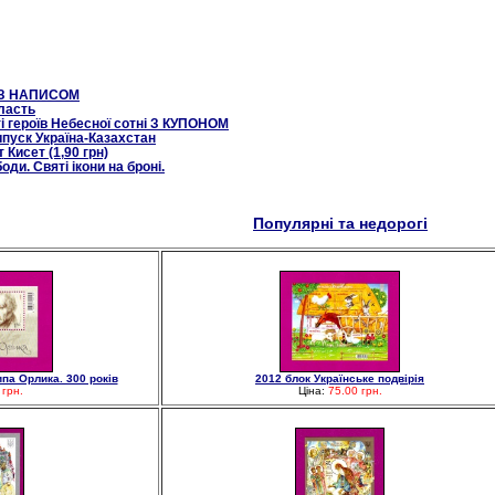
Т З НАПИСОМ
ласть
і героїв Небесної сотні З КУПОНОМ
пуск Україна-Казахстан
 Кисет (1,90 грн)
ди. Святі ікони на броні.
Популярні та недорогі
па Орлика. 300 років
2012 блок Українське подвірія
 грн.
Ціна:
75.00 грн.