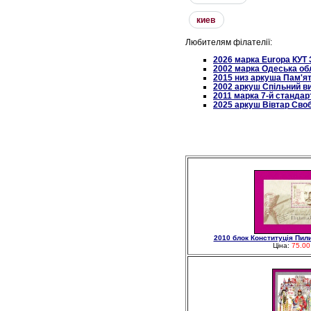
киев
Любителям філателії:
2026 марка Europa КУ
2002 марка Одеська об
2015 низ аркуша Пам'ят
2002 аркуш Спільний ви
2011 марка 7-й стандарт
2025 аркуш Вівтар Свобо
2010 блок Конституція Пили
Ціна:
75.00