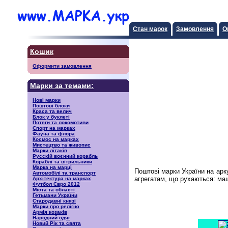
Стан марок
Замовлення
О
Кошик
Оформити замовлення
Марки за темами:
Нові марки
Поштові блоки
Краса та велич
Блок у буклеті
Потяги та локомотиви
Спорт на марках
Фауна та флора
Космос на марках
Мистецтво та живопис
Марки літаків
Русскiй воєнний корабль
Кораблі та вітрильники
Марка на марці
Поштові марки України на арк
Автомобілі та транспорт
агрегатам, що рухаються: ма
Архітектура на марках
Футбол Євро 2012
Міста та області
Гетьмани України
Стародавні князі
Марки про релігію
Армія козаків
Народний одяг
Новий Рік та свята