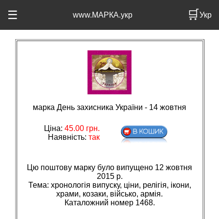
🛒
☰
www.МАРКА.укр
Укр
марка День захисника України - 14 жовтня
Ціна:
45.00
грн.
Наявність:
так
Цю поштову марку було випущено 12 жовтня
2015 р.
Тема: хронологiя випуску, цiни, релiгiя, iкони,
храми, козаки, вiйсько, армiя.
Каталожний номер 1468.