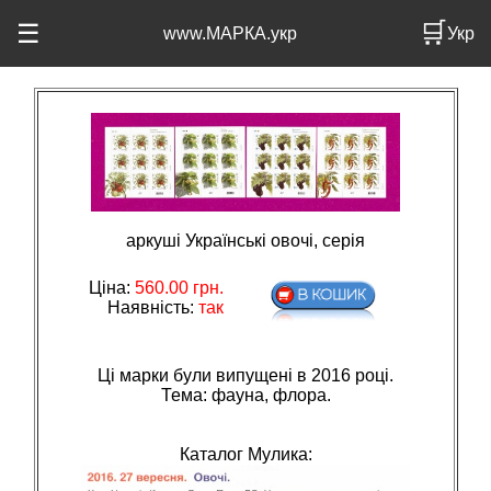
🛒
☰
www.МАРКА.укр
Укр
аркуші Українські овочі, серія
Ціна:
560.00
грн.
Наявність:
так
Ці марки були випущені в 2016 році.
Тема: фауна, флора.
Каталог Мулика: