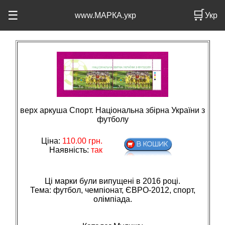
🛒
☰
www.МАРКА.укр
Укр
верх аркуша Спорт. Національна збірна України з
футболу
Ціна:
110.00
грн.
Наявність:
так
Ці марки були випущені в 2016 році.
Тема: футбол, чемпiонат, ЄВРО-2012, спорт,
олiмпiада.