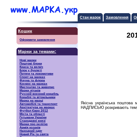
Стан марок
Замовлення
О
Кошик
20
Оформити замовлення
Марки за темами:
Нові марки
Поштові блоки
Краса та велич
Блок у буклеті
Потяги та локомотиви
Спорт на марках
Фауна та флора
Космос на марках
Мистецтво та живопис
Марки літаків
Русскiй воєнний корабль
Кораблі та вітрильники
Марка на марці
Якісна українська поштова 
Автомобілі та транспорт
НАДПИСЬЮ розкривають тему с
Архітектура на марках
Футбол Євро 2012
Міста та області
Гетьмани України
Стародавні князі
Марки про релігію
Армія козаків
Народний одяг
Новий Рік та свята