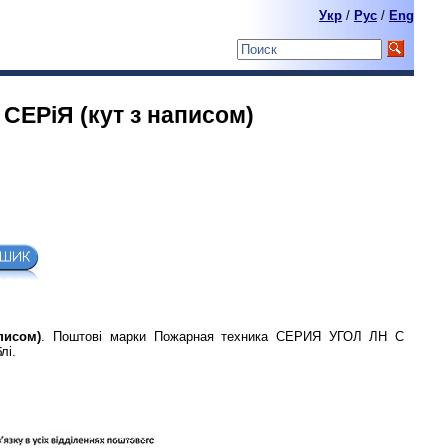
Укр
/
Pyc
/
Eng
 СЕРiЯ (кут з написом)
писом)
. Поштові марки Пожарная техника СЕРИЯ УГОЛ ЛН С
лі.