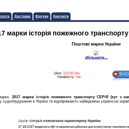
плата
Доставка
Відгуки
Контакти
17 марки iсторiя пожежного транспорту
Поштові марки України
збільшити...
Ціна:
110.00
грн.
Наявність:
так
марка.
2017 марки iсторiя пожежного транспорту СЕРiЯ (кут з на
уднобудування в Україні та відображають найвідоміші українські кораб