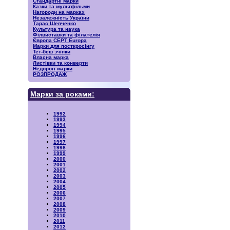
Стандартні марки
Казки та мультфільми
Нагороди на марках
Незалежність України
Тарас Шевченко
Культура та наука
Філвиставки та філателія
Європа CEPT Europa
Марки для посткросінгу
Тет-беш зчіпки
Власна марка
Листівки та конверти
Недорогі марки
РОЗПРОДАЖ
Марки за роками:
1992
1993
1994
1995
1996
1997
1998
1999
2000
2001
2002
2003
2004
2005
2006
2007
2008
2009
2010
2011
2012