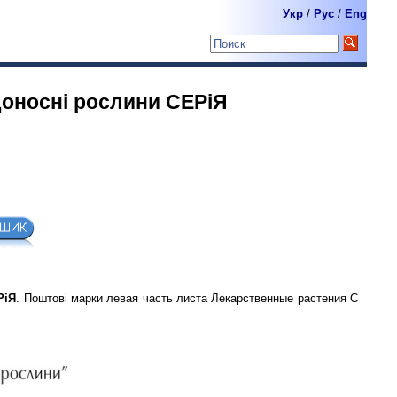
Укр
/
Pyc
/
Eng
едоноснi рослини СЕРiЯ
РiЯ
. Поштові марки левая часть листа Лекарственные растения С