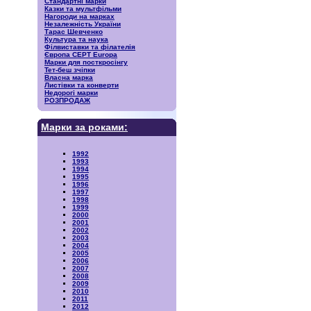
Стандартні марки
Казки та мультфільми
Нагороди на марках
Незалежність України
Тарас Шевченко
Культура та наука
Філвиставки та філателія
Європа CEPT Europa
Марки для посткросінгу
Тет-беш зчіпки
Власна марка
Листівки та конверти
Недорогі марки
РОЗПРОДАЖ
Марки за роками:
1992
1993
1994
1995
1996
1997
1998
1999
2000
2001
2002
2003
2004
2005
2006
2007
2008
2009
2010
2011
2012