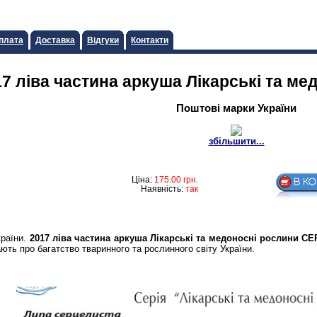
плата
Доставка
Відгуки
Контакти
7 лiва частина аркуша Лiкарськi та м
Поштові марки України
збільшити...
Ціна:
175.00
грн.
Наявність:
так
країни.
2017 лiва частина аркуша Лiкарськi та медоноснi рослини СЕ
 про багатство тваринного та рослинного світу України.