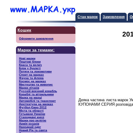
Стан марок
Замовлення
О
Кошик
201
Оформити замовлення
Марки за темами:
Нові марки
Поштові блоки
Краса та велич
Блок у буклеті
Потяги та локомотиви
Спорт на марках
Фауна та флора
Космос на марках
Мистецтво та живопис
Марки літаків
Русскiй воєнний корабль
Кораблі та вітрильники
Марка на марці
Деяка частина листа марок У
Автомобілі та транспорт
КУПОНАМИ СЕРИЯ розповідають
Архітектура на марках
Футбол Євро 2012
Міста та області
Гетьмани України
Стародавні князі
Марки про релігію
Армія козаків
Народний одяг
Новий Рік та свята