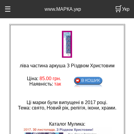
🛒
☰
www.МАРКА.укр
Укр
ліва частина аркуша З Різдвом Христовим
Ціна:
85.00
грн.
Наявність:
так
Ці марки були випущені в 2017 році.
Тема: свято, Новий рiк, релiгiя, iкони, храми.
Каталог Мулика: