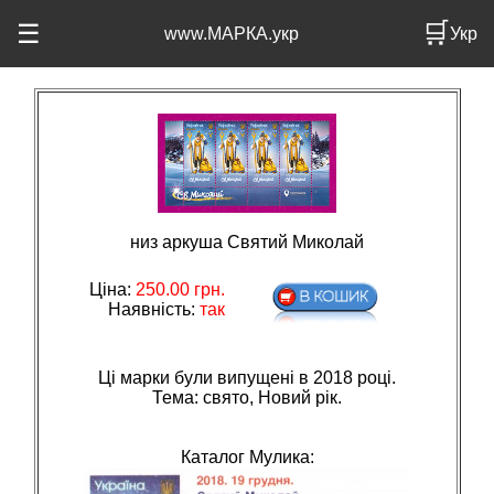
🛒
☰
www.МАРКА.укр
Укр
низ аркуша Святий Миколай
Ціна:
250.00
грн.
Наявність:
так
Ці марки були випущені в 2018 році.
Тема: свято, Новий рiк.
Каталог Мулика: