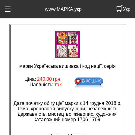
🛒
☰
www.МАРКА.укр
Укр
марки Українська вишивка і код нації, серія
Ціна:
240.00
грн.
Наявність:
так
Дата початку обігу цієї марки з 14 грудня 2018 р.
Тема: хронологiя випуску, цiни, незалежнiсть,
державнiсть, мистецтво, живопис, художник.
Каталожний номер 1706-1709.