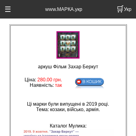
🛒
☰
www.МАРКА.укр
Укр
аркуш Фільм Захар Беркут
Ціна:
280.00
грн.
Наявність:
так
Ці марки були випущені в 2019 році.
Тема: козаки, вiйсько, армiя.
Каталог Мулика: