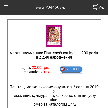
🛒
☰
www.МАРКА.укр
Укр
марка письменник Пантелеймон Куліш. 200 років
від дня народження
Ціна:
20.00
грн.
Наявність:
так
Пошта ці марки використовувала з 2 серпня 2019
р.
Тема: дiяч, культура, наука, хронологiя випуску,
цiни.
Номер за каталогом 1772.